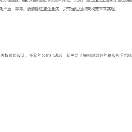
失与困惑。组织内部信息传导效率降低、失真严重;企业做出的决策低效甚至
内耗严重，等等。要清除这些企业病，只有通过组织架构变革来实现。
，股权顶层设计。在您的公司启动后，您需要了解和规划好的是股权分给