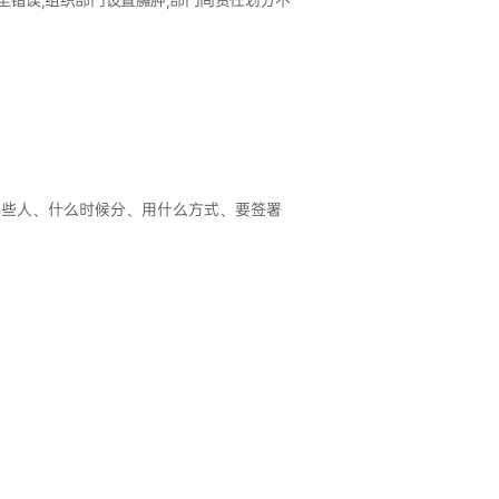
错误;组织部门设置臃肿;部门间责任划分不
哪些人、什么时候分、用什么方式、要签署